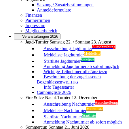
Satzung / Zusatzbestimmungen
Anmeldeformulare
Finanzen
Partnerfirmen
Impressum
Mitgliederbereich
Veranstaltungen 2026
Jagd-Turnier Samstag 22. / Sonntag 23. August
Ausschreibung
Ausschreibung Jagdturnier
Meldeliste
Meldeliste Jagdturnier
Startliste
Startliste Jagdturnier
Anmeldung Jagdturnier ab sofort möglich
Wichtige Teilnehmerinfos
Bitte lesen
Beschreibung der zugelassenen
Bogenklassen
WICHTIG
Info Tagesstarter
Campingliste 2026
Fire & Ice Nacht-Turnier 12. Dezember
Ausschreibung
Ausschreibung Nachtturnier
Meldeliste
Meldeliste Nachtturnier
Startliste
Startliste Nachturnier
Anmeldung Nachtturnier ab sofort möglich
Sommercup Sonntag 21. Juni 2026