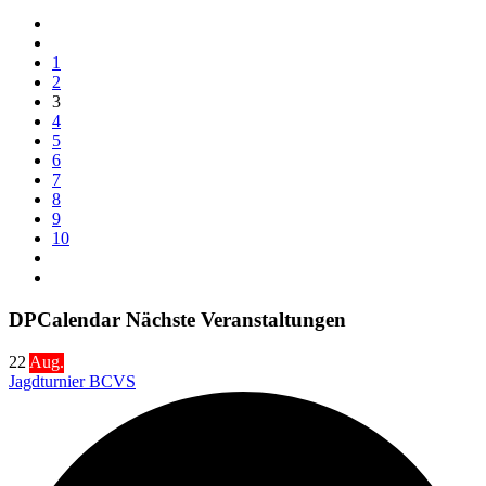
1
2
3
4
5
6
7
8
9
10
DPCalendar Nächste Veranstaltungen
22
Aug.
Jagdturnier BCVS