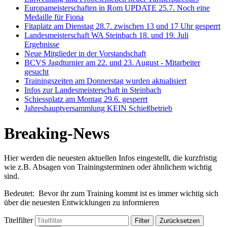
Europameisterschaften in Rom UPDATE 25.7. Noch eine
Medaille für Fiona
Fitaplatz am Dienstag 28.7. zwischen 13 und 17 Uhr gesperrt
Landesmeisterschaft WA Steinbach 18. und 19. Juli
Ergebnisse
Neue Mitglieder in der Vorstandschaft
BCVS Jagdturnier am 22. und 23. August - Mitarbeiter
gesucht
Trainingszeiten am Donnerstag wurden aktualisiert
Infos zur Landesmeisterschaft in Steinbach
Schiessplatz am Montag 29.6. gesperrt
Jahreshauptversammlung KEIN Schießbetrieb
Breaking-News
Hier werden die neuesten aktuellen Infos eingestellt, die kurzfristig
wie z.B. Absagen von Trainingsterminen oder ähnlichem wichtig
sind.
Bedeutet: Bevor ihr zum Training kommt ist es immer wichtig sich
über die neuesten Entwicklungen zu informieren
Titelfilter
Filter
Zurücksetzen